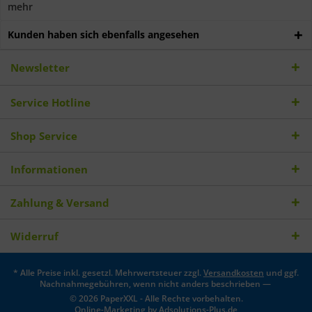
mehr
Kunden haben sich ebenfalls angesehen
Newsletter
Service Hotline
Shop Service
Informationen
Zahlung & Versand
Widerruf
* Alle Preise inkl. gesetzl. Mehrwertsteuer zzgl.
Versandkosten
und ggf.
Nachnahmegebühren, wenn nicht anders beschrieben —
© 2026 PaperXXL - Alle Rechte vorbehalten.
Online-Marketing by
Adsolutions-Plus.de