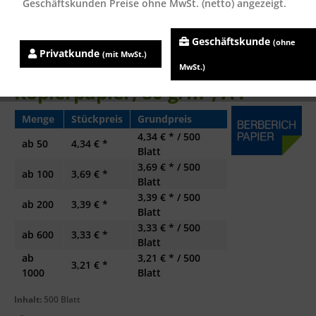
Geschäftskunden Preise ohne MwSt. (netto) angezeigt.
Geschäftskunde
(ohne
Privatkunde
(mit MwSt.)
Juwel 80 Basic FSC
MwSt.)
Kopierpapier, 80 g/m², A4
Menge
Stückpreis
Grundpreis
4,34 € * / 500
ab
50
4,34 € *
Blatt
3,69 € * / 500
ab
100
3,69 € *
Blatt
3,39 € * / 500
ab
200
3,39 € *
Blatt
3,33 € * / 500
ab
600
3,33 € *
Blatt
ab
3,21 € * / 500
3,21 € *
1000
Blatt
Inhalt:
500 Blatt