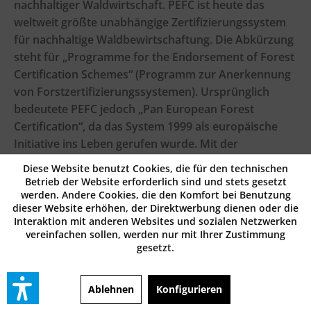
nachhaltiger Waldwirtschaft. PEFC ist heute das
weltweit größte unabhängige Zertifizierungssystem
für nachhaltige Waldbewirtschaftung. Die Abkürzung
steht für
„Programme for the Endorsement of Forest
Certification Schemes“
(Programm zur Anerkennung
von Forstzertifizierungssystemen). Ursprünglich
bedeutete PEFC jedoch
„Pan European Forest
Certification“
, da das System 1999 als europäische
Initiative ins Leben gerufen wurde. Mit der
zunehmenden internationalen Verbreitung erfolgte
Diese Website benutzt Cookies, die für den technischen
ab 2003 eine globale Ausrichtung, die auch zur
Betrieb der Website erforderlich sind und stets gesetzt
Umbenennung des Systems führte.
werden. Andere Cookies, die den Komfort bei Benutzung
dieser Website erhöhen, der Direktwerbung dienen oder die
Interaktion mit anderen Websites und sozialen Netzwerken
Plakatpapier
vereinfachen sollen, werden nur mit Ihrer Zustimmung
Plakatpapier wir auch Affichenpapier oder
gesetzt.
Blaurückenpapier genannt - ist ein spezielles,
feuchtigkeitsbeständiges Papier für den Innen- und
Ablehnen
Konfigurieren
Außenbereich. Es ist nassfest, vollgeleimt und