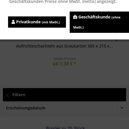
Geschäftskunden Preise ohne MwSt. (netto) angezeigt.
Geschäftskunde
(ohne
Privatkunde
(mit MwSt.)
MwSt.)
Aufrichteschachteln aus Graukarton 305 x 215 x...
Inhalt
25 Stück
ab 7,38 € *
Filtern