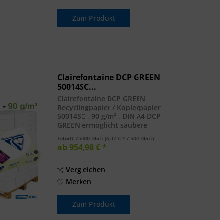
Zum Produkt
Clairefontaine DCP GREEN
50014SC...
Clairefontaine DCP GREEN
Recyclingpapier / Kopierpapier
50014SC , 90 g/m² , DIN A4 DCP
GREEN ermöglicht saubere
Präsentationen dank seiner
Inhalt
75000 Blatt
(6,37 € * / 500 Blatt)
außergewöhnlichen Glätte und
ab 954,98 € *
Planlage. Die hohe Weisse und die
satinierte Oberfläche garantieren...
Vergleichen
Merken
Zum Produkt