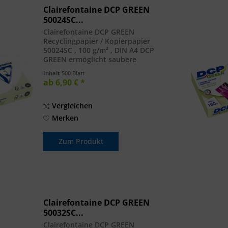
Clairefontaine DCP GREEN
50024SC...
Clairefontaine DCP GREEN
Recyclingpapier / Kopierpapier
50024SC , 100 g/m² , DIN A4 DCP
GREEN ermöglicht saubere
Präsentationen dank seiner
Inhalt
500 Blatt
außergewöhnlichen Glätte und
ab 6,90 € *
Planlage. Die hohe Weisse und die
satinierte Oberfläche garantieren...
Vergleichen
Merken
Zum Produkt
Clairefontaine DCP GREEN
50032SC...
Clairefontaine DCP GREEN