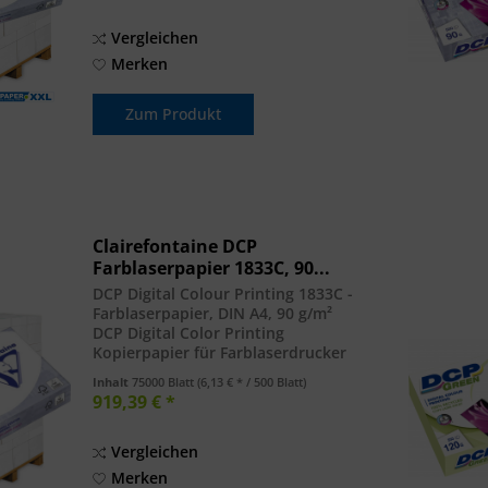
Vergleichen
Merken
Zum Produkt
Clairefontaine DCP
Farblaserpapier 1833C, 90...
DCP Digital Colour Printing 1833C -
Farblaserpapier, DIN A4, 90 g/m²
DCP Digital Color Printing
Kopierpapier für Farblaserdrucker
DIN A4, 90 g/m² . Palette = 150 Pk =
Inhalt
75000 Blatt
(6,13 € * / 500 Blatt)
75.000 Blatt FSC-zertifiziert, EU-
919,39 € *
Ecolabel, elementar chlorfrei (ECF)...
Vergleichen
Merken