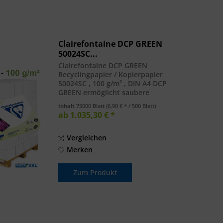
Clairefontaine DCP GREEN
50024SC...
Clairefontaine DCP GREEN
Recyclingpapier / Kopierpapier
50024SC , 100 g/m² , DIN A4 DCP
GREEN ermöglicht saubere
Präsentationen dank seiner
Inhalt
75000 Blatt
(6,90 € * / 500 Blatt)
außergewöhnlichen Glätte und
ab 1.035,30 € *
Planlage. Die hohe Weisse und die
satinierte Oberfläche garantieren...
Vergleichen
Merken
Zum Produkt