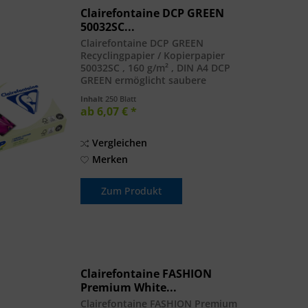
Clairefontaine DCP GREEN
50032SC...
Clairefontaine DCP GREEN
Recyclingpapier / Kopierpapier
50032SC , 160 g/m² , DIN A4 DCP
GREEN ermöglicht saubere
Präsentationen dank seiner
Inhalt
250 Blatt
außergewöhnlichen Glätte und
ab 6,07 € *
Planlage. Die hohe Weisse und die
satinierte Oberfläche garantieren...
Vergleichen
Merken
Zum Produkt
Clairefontaine FASHION
Premium White...
Clairefontaine FASHION Premium