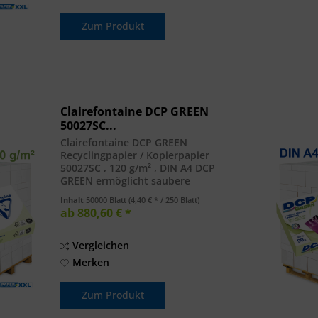
Zum Produkt
Clairefontaine DCP GREEN
50027SC...
Clairefontaine DCP GREEN
Recyclingpapier / Kopierpapier
50027SC , 120 g/m² , DIN A4 DCP
GREEN ermöglicht saubere
Präsentationen dank seiner
Inhalt
50000 Blatt
(4,40 € * / 250 Blatt)
außergewöhnlichen Glätte und
ab 880,60 € *
Planlage. Die hohe Weisse und die
satinierte Oberfläche garantieren...
Vergleichen
Merken
Zum Produkt