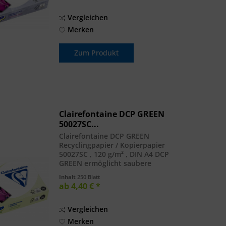
DIN...
Vergleichen
Merken
Zum Produkt
Clairefontaine DCP GREEN
50027SC...
Clairefontaine DCP GREEN
Recyclingpapier / Kopierpapier
50027SC , 120 g/m² , DIN A4 DCP
GREEN ermöglicht saubere
Präsentationen dank seiner
Inhalt
250 Blatt
außergewöhnlichen Glätte und
ab 4,40 € *
Planlage. Die hohe Weisse und die
satinierte Oberfläche garantieren...
Vergleichen
Merken