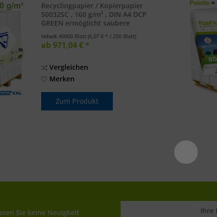
Recyclingpapier / Kopierpapier
50032SC , 160 g/m² , DIN A4 DCP
GREEN ermöglicht saubere
Präsentationen dank seiner
Inhalt
40000 Blatt
(6,07 € * / 250 Blatt)
außergewöhnlichen Glätte und
ab 971,04 € *
Planlage. Die hohe Weisse und die
satinierte Oberfläche garantieren...
Vergleichen
Merken
Zum Produkt
sen Sie keine Neuigkeit