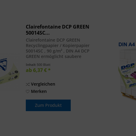
Clairefontaine DCP GREEN
50014SC...
Clairefontaine DCP GREEN
Recyclingpapier / Kopierpapier
50014SC , 90 g/m² , DIN A4 DCP
GREEN ermöglicht saubere
Präsentationen dank seiner
Inhalt
500 Blatt
außergewöhnlichen Glätte und
ab 6,37 € *
Planlage. Die hohe Weisse und die
satinierte Oberfläche garantieren...
Vergleichen
Merken
Zum Produkt