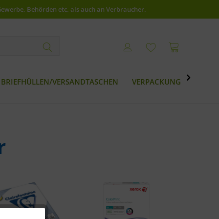
Gewerbe, Behörden etc. als auch an Verbraucher.

BRIEFHÜLLEN/VERSANDTASCHEN
VERPACKUNG
BESTS
r