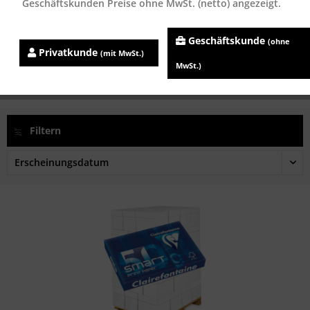
Geschäftskunden Preise ohne MwSt. (netto) angezeigt.
Clairefontaine Smart Print Paper 1932C,...
Geschäftskunde
(ohne
Inhalt
500 Blatt
Privatkunde
(mit MwSt.)
ab 3,45 € *
MwSt.)
Filtern