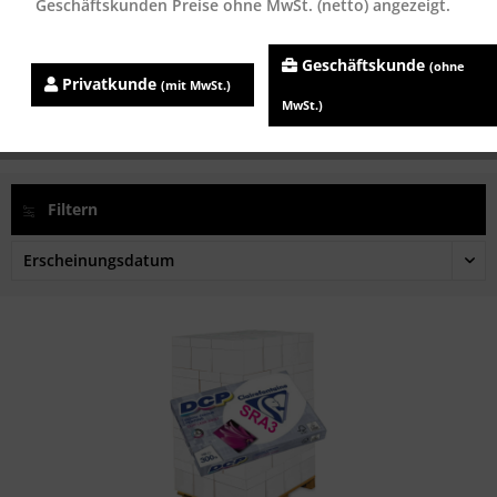
Geschäftskunden Preise ohne MwSt. (netto) angezeigt.
Clairefontaine DCP Farblaserpapier 1800C, 80...
Geschäftskunde
(ohne
Inhalt
500 Blatt
Privatkunde
(mit MwSt.)
ab 5,24 € *
MwSt.)
Filtern