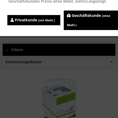
Geschäftskunden Preise ohne MwSt. (netto) angezeigt.
Steinbeis No.4 Recyclingpapier / Kopierpapier,...
Geschäftskunde
(ohne
Inhalt
500 Blatt
Privatkunde
(mit MwSt.)
ab 8,45 € *
MwSt.)
Filtern