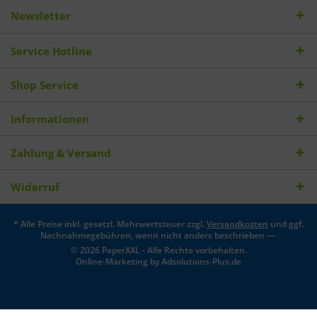
Newsletter
Service Hotline
Shop Service
Informationen
Zahlung & Versand
Widerruf
* Alle Preise inkl. gesetzl. Mehrwertsteuer zzgl.
Versandkosten
und ggf.
Nachnahmegebühren, wenn nicht anders beschrieben —
© 2026 PaperXXL - Alle Rechte vorbehalten.
Online-Marketing by
Adsolutions-Plus.de