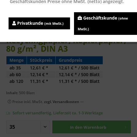
Geschäftskunden Preise ohne MwSt. (netto) angezeigt.
Geschäftskunde
(ohne
Privatkunde
(mit MwSt.)
evercopy PRIME
MwSt.)
Recyclingpapier, Kopierpapier,
80 g/m², DIN A3
Menge
Stückpreis
Grundpreis
ab
35
12,61 € *
12,61 € * / 500 Blatt
ab
60
12,14 € *
12,14 € * / 500 Blatt
ab
120
11,31 € *
11,31 € * / 500 Blatt
Inhalt:
500 Blatt
Preise inkl. MwSt.
zzgl. Versandkosten
—
Sofort versandfertig, Lieferzeit ca. 1-3 Werktage
In den
Warenkorb