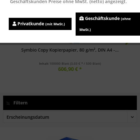
Geschäftskunden Preise ohne MwSt. (netto) angezeigt.
Geschäftskunde
(ohne
Privatkunde
(mit MwSt.)
MwSt.)
Symbio Copy Kopierpapier, 80 g/m², DIN A4 -...
Inhalt
100000 Blatt
(3,03 € * / 500 Blatt)
606,90 € *
Filtern