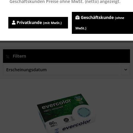
Geschäftskunden Preise ohne MwSt. (netto) angezeigt.
Clairefontaine EVERCOLOR - HELLBLAU 40006C...
Geschäftskunde
(ohne
Inhalt
500 Blatt
Privatkunde
(mit MwSt.)
ab 5,77 € *
MwSt.)
Filtern