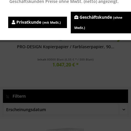
Geschäftskunden Preise ohne MwSt. (netto) angezeigt.
Geschäftskunde
(ohne
Privatkunde
(mit MwSt.)
MwSt.)
PRO-DESIGN Kopierpapier / Farblaserpapier, 90...
Inhalt
80000 Blatt
(6,55 € * / 500 Blatt)
1.047,20 € *
Filtern