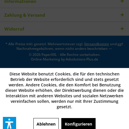
Informationen
Zahlung & Versand
Widerruf
* Alle Preise inkl. gesetzl. Mehrwertsteuer zzgl.
Versandkosten
und ggf.
Nachnahmegebühren, wenn nicht anders beschrieben —
© 2026 PaperXXL - Alle Rechte vorbehalten.
Online-Marketing by
Adsolutions-Plus.de
Diese Website benutzt Cookies, die für den technischen
Betrieb der Website erforderlich sind und stets gesetzt
werden. Andere Cookies, die den Komfort bei Benutzung
dieser Website erhöhen, der Direktwerbung dienen oder die
Interaktion mit anderen Websites und sozialen Netzwerken
vereinfachen sollen, werden nur mit Ihrer Zustimmung
gesetzt.
Ablehnen
Konfigurieren