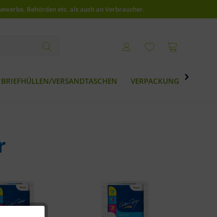
Gewerbe, Behörden etc. als auch an Verbraucher.

BRIEFHÜLLEN/VERSANDTASCHEN
VERPACKUNG
BESTS
r