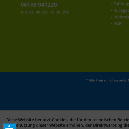
06138 941220
Zahlun
Rückga
Mo.-Fr. 08:00 - 16:30 Uhr
Widerru
AGB
* Alle Preise inkl. gesetz
Diese Website benutzt Cookies, die für den technischen Betri
bei Benutzung dieser Website erhöhen, der Direktwerbung di