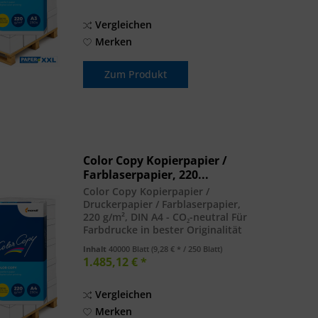
hochweiß...
Vergleichen
Merken
Zum Produkt
Color Copy Kopierpapier /
Farblaserpapier, 220...
Color Copy Kopierpapier /
Druckerpapier / Farblaserpapier,
220 g/m², DIN A4 - CO₂-neutral Für
Farbdrucke in bester Originalität
und Brillanz. Für Kopierer, Laser-
Inhalt
40000 Blatt
(9,28 € * / 250 Blatt)
und Inkjetdrucker. DIN A4, 220 g/m².
1.485,12 € *
Palette = 40.000 Blatt. hohe
Glätte,...
Vergleichen
Merken