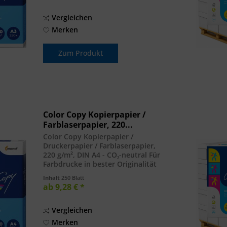
Vergleichen
Merken
Zum Produkt
Color Copy Kopierpapier /
Farblaserpapier, 220...
Color Copy Kopierpapier /
Druckerpapier / Farblaserpapier,
220 g/m², DIN A4 - CO₂-neutral Für
Farbdrucke in bester Originalität
und Brillanz. Für Kopierer, Laser-
Inhalt
250 Blatt
und Inkjetdrucker. DIN A4, 220 g/m²
ab 9,28 € *
, Paket à 250 Blatt . hohe Glätte,...
Vergleichen
Merken