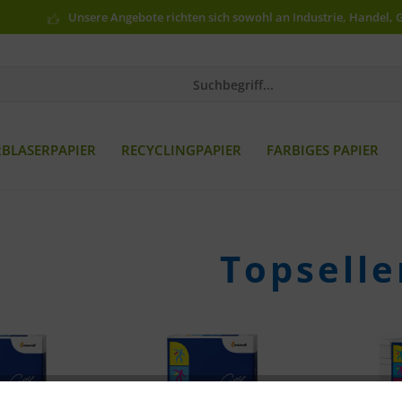
Unsere Angebote richten sich sowohl an Industrie, Handel, 
RBLASERPAPIER
RECYCLINGPAPIER
FARBIGES PAPIER
Topselle