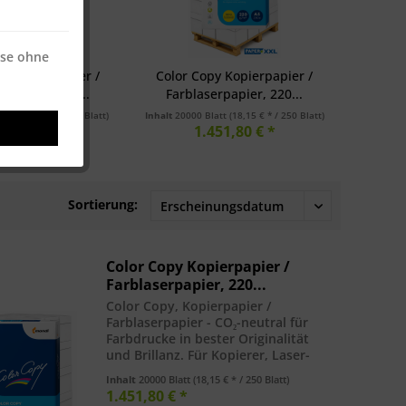
ise ohne
y Kopierpapier /
Color Copy Kopierpapier /
erpapier, 220...
Farblaserpapier, 220...
latt
(9,28 € * / 250 Blatt)
Inhalt
20000 Blatt
(18,15 € * / 250 Blatt)
485,12 € *
1.451,80 € *
Sortierung:
Color Copy Kopierpapier /
Farblaserpapier, 220...
Color Copy, Kopierpapier /
Farblaserpapier - CO₂-neutral für
Farbdrucke in bester Originalität
und Brillanz. Für Kopierer, Laser-
und Inkjetdrucker. DIN A3 (297 x
Inhalt
20000 Blatt
(18,15 € * / 250 Blatt)
420mm), 220 g/m². Palette = 20.000
1.451,80 € *
Blatt. hohe Glätte, satiniert