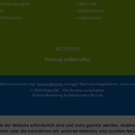
gsbedingungen
Über uns
be
Datenschutz
fsformular
Impressum
WIDERRUF
Vertrag widerrufen
l. Mehrwertsteuer zzgl.
Versandkosten
und ggf. Nachnahmegebühren, wenn nic
© 2026 PaperXXL - Alle Rechte vorbehalten.
Online-Marketing by
Adsolutions-Plus.de
eb der Website erforderlich sind und stets gesetzt werden. Ander
enen oder die Interaktion mit anderen Websites und sozialen Ne