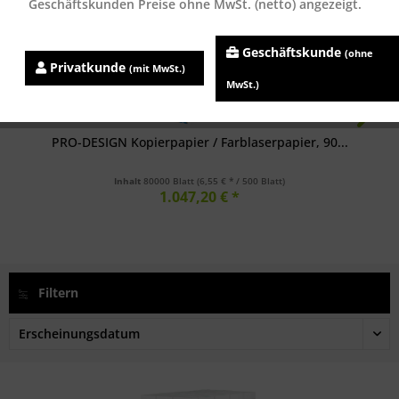
Geschäftskunden Preise ohne MwSt. (netto) angezeigt.
Geschäftskunde
(ohne
Privatkunde
(mit MwSt.)
MwSt.)
PRO-DESIGN Kopierpapier / Farblaserpapier, 90...
Inhalt
80000 Blatt
(6,55 € * / 500 Blatt)
1.047,20 € *
Filtern