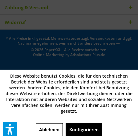
Zahlung & Versand
Widerruf
* Alle Preise inkl. gesetzl. Mehrwertsteuer zzgl.
Versandkosten
und ggf.
Nachnahmegebühren, wenn nicht anders beschrieben —
© 2026 PaperXXL - Alle Rechte vorbehalten.
Online-Marketing by
Adsolutions-Plus.de
Diese Website benutzt Cookies, die für den technischen
Betrieb der Website erforderlich sind und stets gesetzt
werden. Andere Cookies, die den Komfort bei Benutzung
dieser Website erhöhen, der Direktwerbung dienen oder die
Interaktion mit anderen Websites und sozialen Netzwerken
vereinfachen sollen, werden nur mit Ihrer Zustimmung
gesetzt.
Ablehnen
Konfigurieren