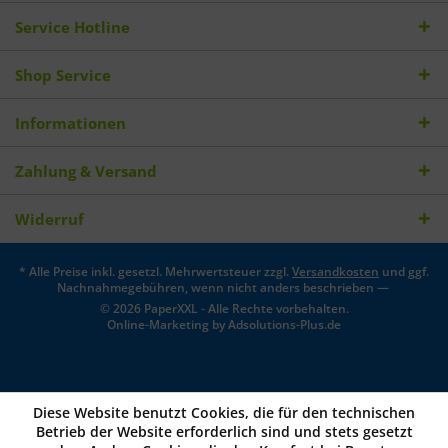
Service Hotline
Shop Service
Informationen
Zahlung & Versand
Widerruf
* Alle Preise inkl. gesetzl. Mehrwertsteuer zzgl.
Versandkosten
und ggf.
Nachnahmegebühren, wenn nicht anders beschrieben —
© 2026 PaperXXL - Alle Rechte vorbehalten.
Online-Marketing by
Adsolutions-Plus.de
Diese Website benutzt Cookies, die für den technischen
Betrieb der Website erforderlich sind und stets gesetzt