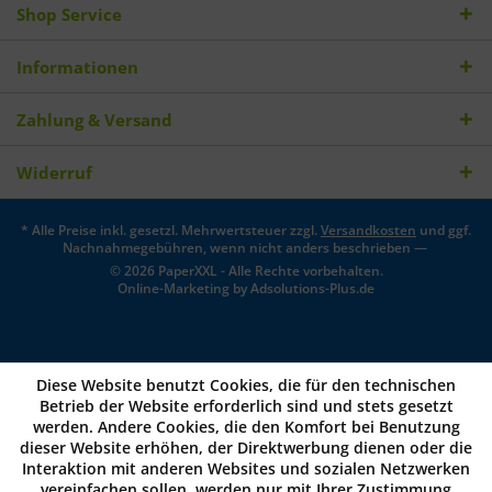
Shop Service
Informationen
Zahlung & Versand
Widerruf
* Alle Preise inkl. gesetzl. Mehrwertsteuer zzgl.
Versandkosten
und ggf.
Nachnahmegebühren, wenn nicht anders beschrieben —
© 2026 PaperXXL - Alle Rechte vorbehalten.
Online-Marketing by
Adsolutions-Plus.de
Diese Website benutzt Cookies, die für den technischen
Betrieb der Website erforderlich sind und stets gesetzt
werden. Andere Cookies, die den Komfort bei Benutzung
dieser Website erhöhen, der Direktwerbung dienen oder die
Interaktion mit anderen Websites und sozialen Netzwerken
vereinfachen sollen, werden nur mit Ihrer Zustimmung