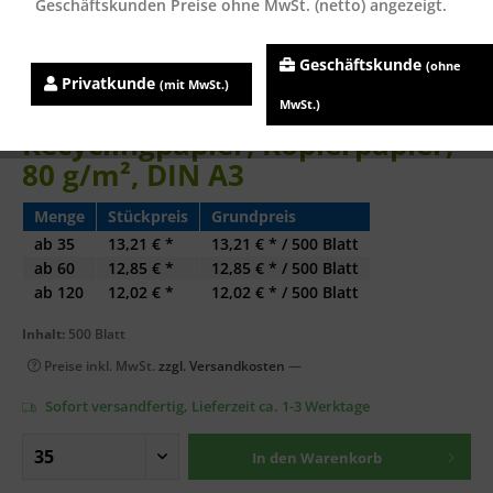
Geschäftskunden Preise ohne MwSt. (netto) angezeigt.
Geschäftskunde
(ohne
Privatkunde
(mit MwSt.)
evercopy PRESTIGE
MwSt.)
Recyclingpapier, Kopierpapier,
80 g/m², DIN A3
Menge
Stückpreis
Grundpreis
ab
35
13,21 € *
13,21 € * / 500 Blatt
ab
60
12,85 € *
12,85 € * / 500 Blatt
ab
120
12,02 € *
12,02 € * / 500 Blatt
Inhalt:
500 Blatt
Preise inkl. MwSt.
zzgl. Versandkosten
—
Sofort versandfertig, Lieferzeit ca. 1-3 Werktage
In den
Warenkorb