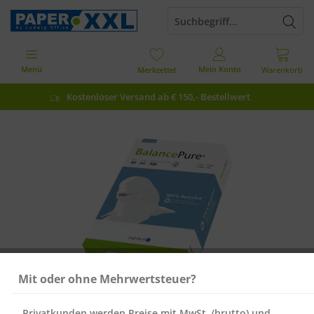
Menü
Mein Konto
Merkzettel
Warenkorb
Kostenloser Versand ab € 150,- Bestellwert
Mit oder ohne Mehrwertsteuer?
Privatkunden werden Preise mit MwSt. (brutto) und