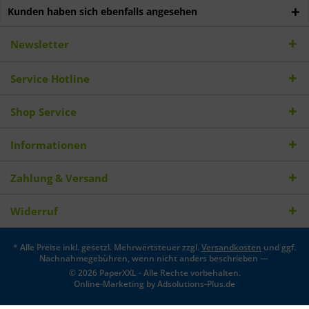
Kunden haben sich ebenfalls angesehen
Newsletter
Service Hotline
Shop Service
Informationen
Zahlung & Versand
Widerruf
* Alle Preise inkl. gesetzl. Mehrwertsteuer zzgl.
Versandkosten
und ggf.
Nachnahmegebühren, wenn nicht anders beschrieben —
© 2026 PaperXXL - Alle Rechte vorbehalten.
Online-Marketing by
Adsolutions-Plus.de