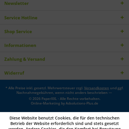
Newsletter
Service Hotline
Shop Service
Informationen
Zahlung & Versand
Widerruf
* Alle Preise inkl. gesetzl. Mehrwertsteuer zzgl.
Versandkosten
und ggf.
Nachnahmegebühren, wenn nicht anders beschrieben —
© 2026 PaperXXL - Alle Rechte vorbehalten.
Online-Marketing by
Adsolutions-Plus.de
Diese Website benutzt Cookies, die für den technischen
Betrieb der Website erforderlich sind und stets gesetzt
werden. Andere Cookies, die den Komfort bei Benutzung