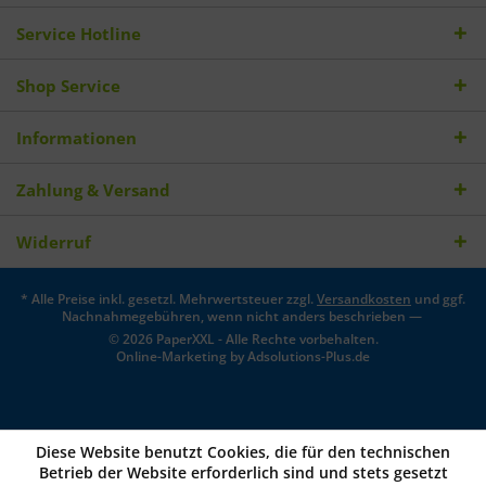
Service Hotline
Shop Service
Informationen
Zahlung & Versand
Widerruf
* Alle Preise inkl. gesetzl. Mehrwertsteuer zzgl.
Versandkosten
und ggf.
Nachnahmegebühren, wenn nicht anders beschrieben —
© 2026 PaperXXL - Alle Rechte vorbehalten.
Online-Marketing by
Adsolutions-Plus.de
Diese Website benutzt Cookies, die für den technischen
Betrieb der Website erforderlich sind und stets gesetzt