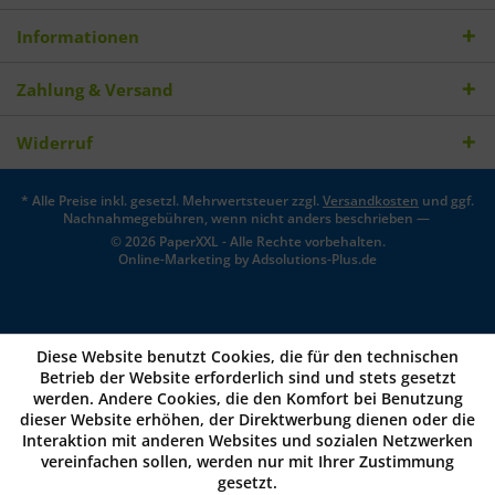
Informationen
Zahlung & Versand
Widerruf
* Alle Preise inkl. gesetzl. Mehrwertsteuer zzgl.
Versandkosten
und ggf.
Nachnahmegebühren, wenn nicht anders beschrieben —
© 2026 PaperXXL - Alle Rechte vorbehalten.
Online-Marketing by
Adsolutions-Plus.de
Diese Website benutzt Cookies, die für den technischen
Betrieb der Website erforderlich sind und stets gesetzt
werden. Andere Cookies, die den Komfort bei Benutzung
dieser Website erhöhen, der Direktwerbung dienen oder die
Interaktion mit anderen Websites und sozialen Netzwerken
vereinfachen sollen, werden nur mit Ihrer Zustimmung
gesetzt.