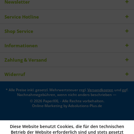
Newsletter
Service Hotline
Shop Service
Informationen
Zahlung & Versand
Widerruf
* Alle Preise inkl. gesetzl. Mehrwertsteuer zzgl.
Versandkosten
und ggf.
Nachnahmegebühren, wenn nicht anders beschrieben —
© 2026 PaperXXL - Alle Rechte vorbehalten.
Online-Marketing by
Adsolutions-Plus.de
Diese Website benutzt Cookies, die für den technischen
Betrieb der Website erforderlich sind und stets gesetzt