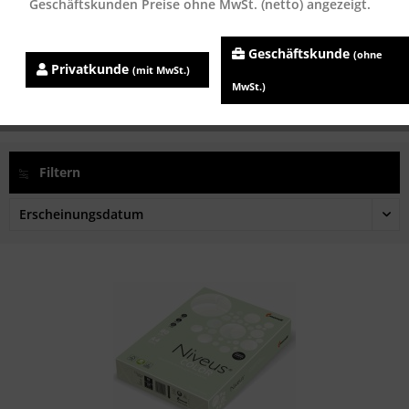
Geschäftskunden Preise ohne MwSt. (netto) angezeigt.
Niveus COLOR grün (GN27), farbiges...
Geschäftskunde
(ohne
Inhalt
500 Blatt
Privatkunde
(mit MwSt.)
ab 6,96 € *
MwSt.)
Filtern