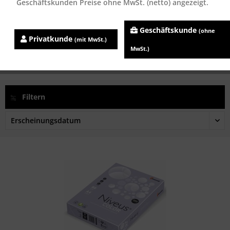
Geschäftskunden Preise ohne MwSt. (netto) angezeigt.
Niveus COLOR lavendel (LA12), farbiges...
Geschäftskunde
(ohne
Inhalt
500 Blatt
Privatkunde
(mit MwSt.)
ab 7,32 € *
MwSt.)
Filtern