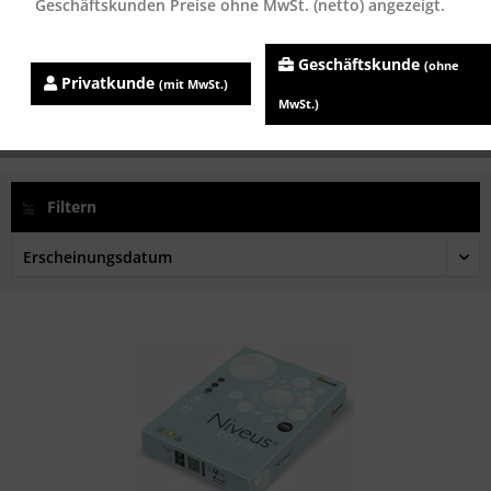
Geschäftskunden Preise ohne MwSt. (netto) angezeigt.
Niveus COLOR blau (BL29), farbiges...
Geschäftskunde
(ohne
Inhalt
500 Blatt
Privatkunde
(mit MwSt.)
ab 7,02 € *
MwSt.)
Filtern