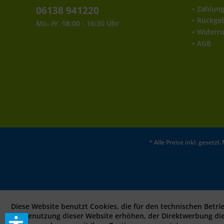
06138 941220
Zahlun
Rückga
Mo.-Fr. 08:00 - 16:30 Uhr
Widerru
AGB
* Alle Preise inkl. gesetz
Diese Website benutzt Cookies, die für den technischen Betri
bei Benutzung dieser Website erhöhen, der Direktwerbung di