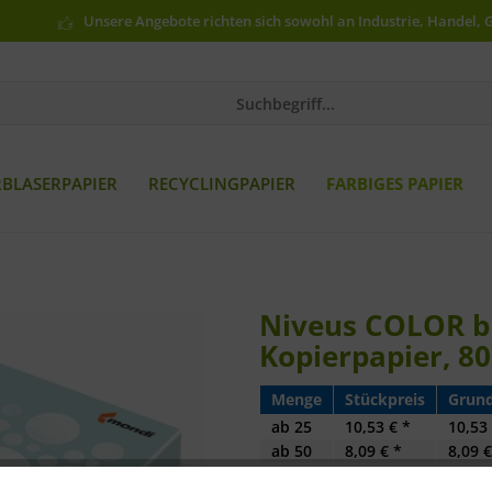
Unsere Angebote richten sich sowohl an Industrie, Handel, 
RBLASERPAPIER
RECYCLINGPAPIER
FARBIGES PAPIER
Niveus COLOR bl
Kopierpapier, 80
Menge
Stückpreis
Grund
ab
25
10,53 € *
10,53 
ab
50
8,09 € *
8,09 €
ab
100
7,85 € *
7,85 €