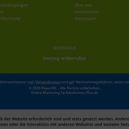
gsbedingungen
Über uns
be
Datenschutz
fsformular
Impressum
WIDERRUF
Vertrag widerrufen
l. Mehrwertsteuer zzgl.
Versandkosten
und ggf. Nachnahmegebühren, wenn nic
© 2026 PaperXXL - Alle Rechte vorbehalten.
Online-Marketing by
Adsolutions-Plus.de
eb der Website erforderlich sind und stets gesetzt werden. Ander
enen oder die Interaktion mit anderen Websites und sozialen Ne