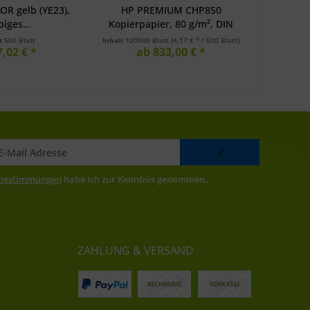
OR gelb (YE23),
HP PREMIUM CHP850
Niveus 
biges...
Kopierpapier, 80 g/m², DIN
A4...
lt
500 Blatt
Inhalt
100000 Blatt
(4,17 € * / 500 Blatt)
7,02 € *
ab 833,00 € *
zbestimmungen
habe ich zur Kenntnis genommen.
ZAHLUNG & VERSAND