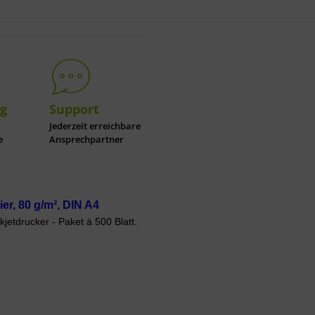
ng
Support
Jederzeit erreichbare
e
Ansprechpartner
er, 80 g/m², DIN A4
kjetdrucker - Paket à 500 Blatt.