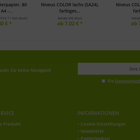
pierpapier, 80
Niveus COLOR lachs (SA24),
Niveus COL
A4 -...
farbiges...
far
,74 € * / 500 Blatt)
Inhalt
500 Blatt
Inha
0 € *
ab 7,02 € *
ab 
sen Sie keine Neuigkeit
Die
Datenschut
ERVICE
INFORMATIONEN
s Produkt
Cookie-Einstellungen
d
Newsletter
t
Papierlexikon