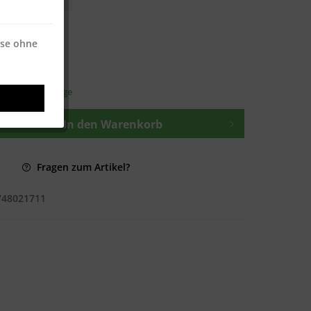
 * / 500 Blatt
 * / 500 Blatt
ise ohne
osten
—
t ca. 1-3 Werktage
In den
Warenkorb
Fragen zum Artikel?
748021711