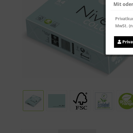
Mit ode
Privatku
MwSt. (n
Priv