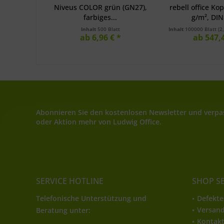
Niveus COLOR grün (GN27),
rebell office Ko
farbiges...
g/m², DIN 
Inhalt
500 Blatt
Inhalt
100000 Blatt
(2
ab 6,96 € *
ab 547,4
Abonnieren Sie den kostenlosen Newsletter und verpas
oder Aktion mehr von Ludwig Office.
SERVICE HOTLINE
SHOP S
Telefonische Unterstützung und
Defekte
Versan
Beratung unter:
Kontak