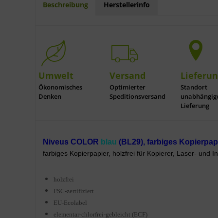
Beschreibung
Herstellerinfo
Umwelt
Versand
Lieferu
Ökonomisches
Optimierter
Standort
Denken
Speditionsversand
unabhängig
Lieferung
Niveus COLOR
blau
(BL29), farbiges Kopierpapi
farbiges Kopierpapier, holzfrei für Kopierer, Laser- und In
holzfrei
FSC-zertifiziert
EU-Ecolabel
elementar-chlorfrei-gebleicht (ECF)