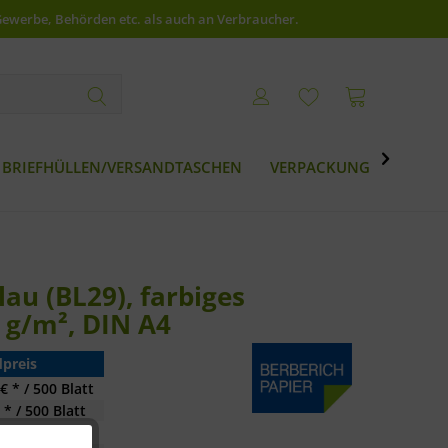
Gewerbe, Behörden etc. als auch an Verbraucher.

BRIEFHÜLLEN/VERSANDTASCHEN
VERPACKUNG
BESTS
au (BL29), farbiges
 g/m², DIN A4
preis
€ * / 500 Blatt
 * / 500 Blatt
 * / 500 Blatt