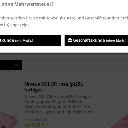
r ohne Mehrwertsteuer?
nden werden Preise mit MwSt. (brutto) und Geschäftskunden Pre
Niveus COLOR rosa (pi 25),
Niveus COLOR rosa (pi25),
etto) angezeigt.
farbiges...
farbiges...
Inhalt
500 Blatt
Inhalt
250 Blatt
atkunde
Geschäftskunde
(mit MwSt.)
(ohne MwSt.)
ab 14,28 € *
ab 7,68 € *
Niveus COLOR rosa (pi25),
farbiges...
Niveus COLOR rosa (pi25), farbiges
Kopierpapier, 80 g/m², DIN A4
farbiges Kopierpapier, holzfrei für
Kopierer, Laser- und Inkjetdrucker -
Paket à 500 Blatt. holzfrei FSC-
Inhalt
500 Blatt
zertifiziert EU-Ecolabel elementar-
ab 7,02 € *
chlorfrei-gebleicht (ECF) Cradle...