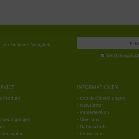
sen Sie keine Neuigkeit
Die
Datenschut
ERVICE
INFORMATIONEN
s Produkt
Cookie-Einstellungen
d
Newsletter
t
Papierlexikon
gsbedingungen
Über uns
be
Datenschutz
fsformular
Impressum