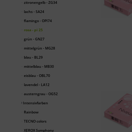
zitronengelb - ZG34
lachs - SA24
flamingo - OPI74
rosa - pi 25
grün - GN27
mittelgrün - MG28
blau - BL29
mittelblau - MB30
eisblau - OBL70
lavendel - LA12
austerngrau - OG52
Intensivfarben
Rainbow
TECNO colors
XEROX Symphony