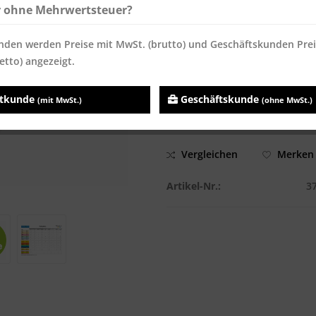
ab
200
14,28 € *
14,28 
r ohne Mehrwertsteuer?
Inhalt:
500 Blatt
nden werden Preise mit MwSt. (brutto) und Geschäftskunden Pre
Preise inkl. MwSt.
zzgl. Versandk
etto) angezeigt.
Sofort versandfertig, Lieferzei
atkunde
Geschäftskunde
(mit MwSt.)
(ohne MwSt.)
Vergleichen
Merken
Artikel-Nr.:
3