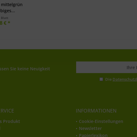
mittelgrün
biges...
 Blatt
8 € *
sen Sie keine Neuigkeit
Die
Datenschut
ERVICE
INFORMATIONEN
s Produkt
Cookie-Einstellungen
d
Newsletter
t
Papierlexikon