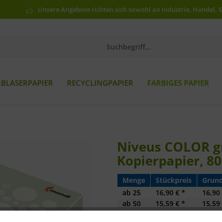
Unsere Angebote richten sich sowohl an Industrie, Handel, 
RBLASERPAPIER
RECYCLINGPAPIER
FARBIGES PAPIER
Niveus COLOR gr
Kopierpapier, 80
Menge
Stückpreis
Grund
ab
25
16,90 € *
16,90 
ab
50
15,59 € *
15,59 
ab
100
14,76 € *
14,76 