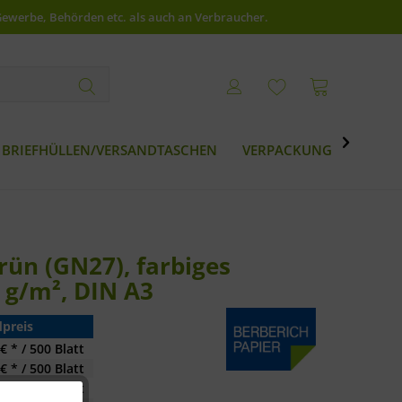
Gewerbe, Behörden etc. als auch an Verbraucher.

BRIEFHÜLLEN/VERSANDTASCHEN
VERPACKUNG
BESTS
ün (GN27), farbiges
 g/m², DIN A3
preis
€ * / 500 Blatt
€ * / 500 Blatt
€ * / 500 Blatt