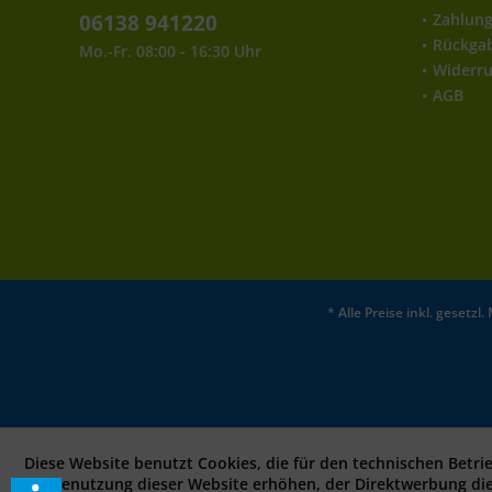
06138 941220
Zahlun
Rückga
Mo.-Fr. 08:00 - 16:30 Uhr
Widerru
AGB
* Alle Preise inkl. gesetz
Diese Website benutzt Cookies, die für den technischen Betri
bei Benutzung dieser Website erhöhen, der Direktwerbung di