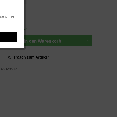
€ * / 500 Blatt
ise ohne
osten
—
t ca. 1-3 Werktage
In den
Warenkorb
Fragen zum Artikel?
748029512