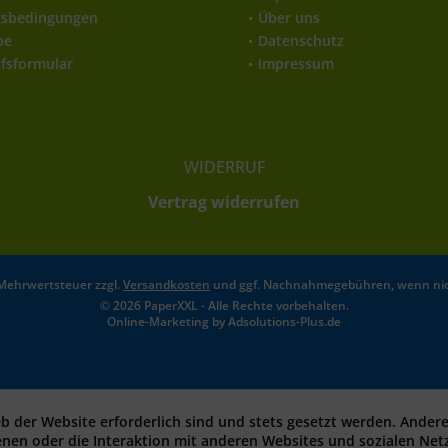
gsbedingungen
Über uns
be
Datenschutz
fsformular
Impressum
WIDERRUF
Vertrag widerrufen
l. Mehrwertsteuer zzgl.
Versandkosten
und ggf. Nachnahmegebühren, wenn nic
© 2026 PaperXXL - Alle Rechte vorbehalten.
Online-Marketing by
Adsolutions-Plus.de
eb der Website erforderlich sind und stets gesetzt werden. Ander
enen oder die Interaktion mit anderen Websites und sozialen Ne