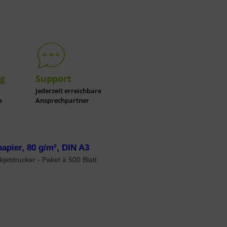
ng
Support
Jederzeit erreichbare
e
Ansprechpartner
apier, 80 g/m², DIN A3
kjetdrucker - Paket à 500 Blatt.