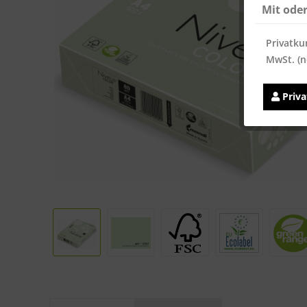
Mit ode
Privatku
MwSt. (n
Priv