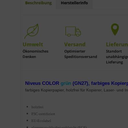
Beschreibung
Herstellerinfo
Umwelt
Versand
Lieferu
Ökonomisches
Optimierter
Standort
Denken
Speditionsversand
unabhängig
Lieferung
Niveus COLOR
grün
(GN27), farbiges Kopierp
farbiges Kopierpapier, holzfrei für Kopierer, Laser- und In
holzfrei
FSC-zertifiziert
EU-Ecolabel
elementar-chlorfrei-gebleicht (ECF)