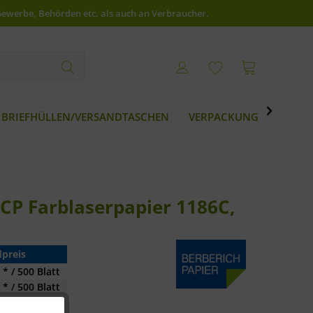
Gewerbe, Behörden etc. als auch an Verbraucher.

BRIEFHÜLLEN/VERSANDTASCHEN
VERPACKUNG
BESTS
DCP Farblaserpapier 1186C,
preis
 * / 500 Blatt
 * / 500 Blatt
 * / 500 Blatt