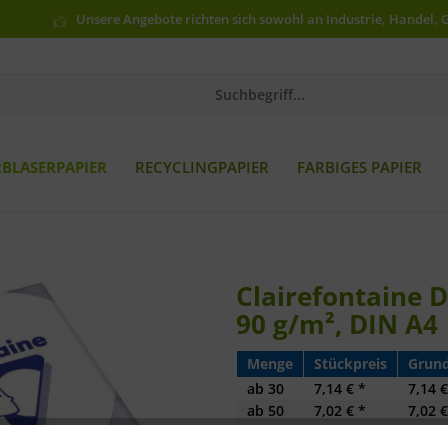
Unsere Angebote richten sich sowohl an Industrie, Handel, 
RBLASERPAPIER
RECYCLINGPAPIER
FARBIGES PAPIER
Clairefontaine 
90 g/m², DIN A4
Menge
Stückpreis
Grund
ab
30
7,14 € *
7,14 €
ab
50
7,02 € *
7,02 €
ab
100
6,90 € *
6,90 €