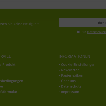
sen Sie keine Neuigkeit
Die
Datenschut
ERVICE
INFORMATIONEN
s Produkt
Cookie-Einstellungen
d
Newsletter
t
Papierlexikon
gsbedingungen
Über uns
be
Datenschutz
fsformular
Impressum