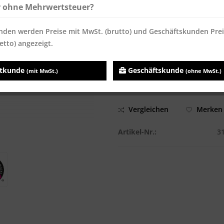
ab
150
6,13 € *
6,13 €
r ohne Mehrwertsteuer?
Inhalt:
500 Blatt
nden werden Preise mit MwSt. (brutto) und Geschäftskunden Pre
Preise inkl. MwSt.
zzgl. Versandk
etto) angezeigt.
Sofort versandfertig, Lieferzei
atkunde
Geschäftskunde
(mit MwSt.)
(ohne MwSt.)
Vergleichen
Merken
Artikel-Nr.:
3