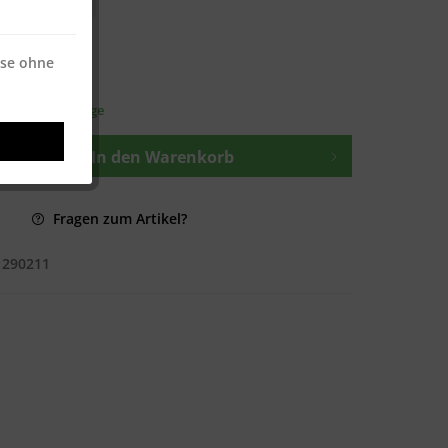
 * / 500 Blatt
ise ohne
osten
—
t ca. 1-3 Werktage
In den
Warenkorb
Fragen zum Artikel?
1290211