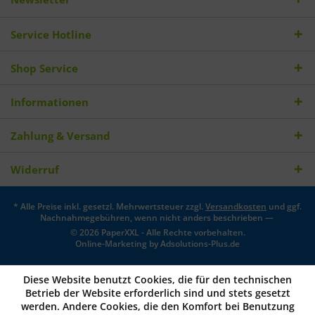
Service Hotline
Shop Service
Informationen
Zahlung & Versand
Widerruf
* Alle Preise inkl. gesetzl. Mehrwertsteuer zzgl.
Versandkosten
und ggf.
Nachnahmegebühren, wenn nicht anders beschrieben —
© 2026 PaperXXL - Alle Rechte vorbehalten.
Online-Marketing by
Adsolutions-Plus.de
Diese Website benutzt Cookies, die für den technischen
Betrieb der Website erforderlich sind und stets gesetzt
werden. Andere Cookies, die den Komfort bei Benutzung