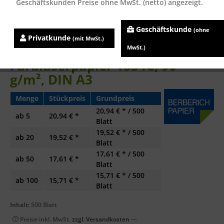
Geschäftskunden Preise ohne MwSt. (netto) angezeigt.
Geschäftskunde
(ohne
Privatkunde
(mit MwSt.)
Clairefontaine DCP
MwSt.)
Farblaserpapier 1834C, 90
g/m², DIN A3
Menge
Stückpreis
Grundpreis
20,94 € * / 500
ab
5
20,94 € *
Blatt
19,52 € * / 500
ab
20
19,52 € *
Blatt
17,61 € * / 500
ab
50
17,61 € *
Blatt
15,71 € * / 500
ab
100
15,71 € *
Blatt
Inhalt:
500 Blatt
Preise inkl. MwSt.
zzgl. Versandkosten
—