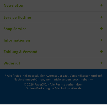
Newsletter
Service Hotline
Shop Service
Informationen
Zahlung & Versand
Widerruf
* Alle Preise inkl. gesetzl. Mehrwertsteuer zzgl.
Versandkosten
und ggf.
Nachnahmegebühren, wenn nicht anders beschrieben —
© 2026 PaperXXL - Alle Rechte vorbehalten.
Online-Marketing by
Adsolutions-Plus.de