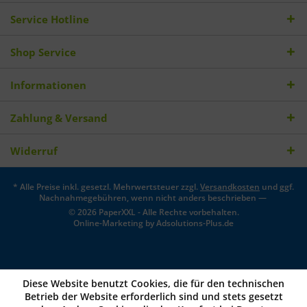
Service Hotline
Shop Service
Informationen
Zahlung & Versand
Widerruf
* Alle Preise inkl. gesetzl. Mehrwertsteuer zzgl.
Versandkosten
und ggf.
Nachnahmegebühren, wenn nicht anders beschrieben —
© 2026 PaperXXL - Alle Rechte vorbehalten.
Online-Marketing by
Adsolutions-Plus.de
Diese Website benutzt Cookies, die für den technischen
Betrieb der Website erforderlich sind und stets gesetzt