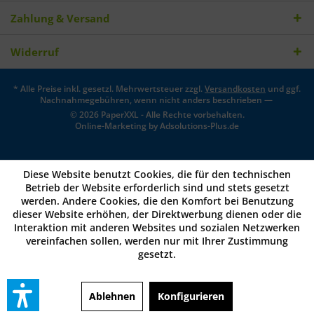
Zahlung & Versand
Widerruf
* Alle Preise inkl. gesetzl. Mehrwertsteuer zzgl.
Versandkosten
und ggf.
Nachnahmegebühren, wenn nicht anders beschrieben —
© 2026 PaperXXL - Alle Rechte vorbehalten.
Online-Marketing by
Adsolutions-Plus.de
Diese Website benutzt Cookies, die für den technischen
Betrieb der Website erforderlich sind und stets gesetzt
werden. Andere Cookies, die den Komfort bei Benutzung
dieser Website erhöhen, der Direktwerbung dienen oder die
Interaktion mit anderen Websites und sozialen Netzwerken
vereinfachen sollen, werden nur mit Ihrer Zustimmung
gesetzt.
Ablehnen
Konfigurieren