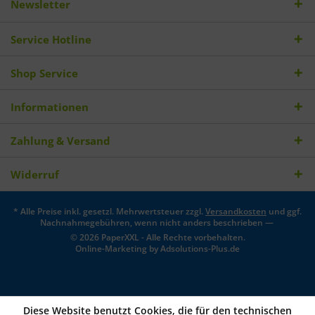
Newsletter
Service Hotline
Shop Service
Informationen
Zahlung & Versand
Widerruf
* Alle Preise inkl. gesetzl. Mehrwertsteuer zzgl.
Versandkosten
und ggf.
Nachnahmegebühren, wenn nicht anders beschrieben —
© 2026 PaperXXL - Alle Rechte vorbehalten.
Online-Marketing by
Adsolutions-Plus.de
Diese Website benutzt Cookies, die für den technischen