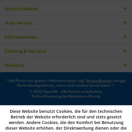
Service Hotline
Shop Service
Informationen
Zahlung & Versand
Widerruf
* Alle Preise inkl. gesetzl. Mehrwertsteuer zzgl.
Versandkosten
und ggf.
Nachnahmegebühren, wenn nicht anders beschrieben —
© 2026 PaperXXL - Alle Rechte vorbehalten.
Online-Marketing by
Adsolutions-Plus.de
Diese Website benutzt Cookies, die für den technischen
Betrieb der Website erforderlich sind und stets gesetzt
werden. Andere Cookies, die den Komfort bei Benutzung
dieser Website erhöhen, der Direktwerbung dienen oder die