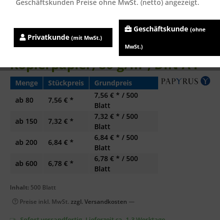
Geschäftskunden Preise ohne MwSt. (netto) angezeigt.
Geschäftskunde
(ohne
Privatkunde
(mit MwSt.)
Rainbow 16 gelb, farbiges
MwSt.)
Kopierpapier, 80 g/m², DIN A4
Menge
Stückpreis
Grundpreis
7,56 € * / 500
ab
80
7,56 € *
Blatt
7,32 € * / 500
ab
150
7,32 € *
Blatt
6,84 € * / 500
ab
200
6,84 € *
Blatt
6,78 € * / 500
ab
600
6,78 € *
Blatt
Inhalt:
500 Blatt
Preise inkl. MwSt.
zzgl. Versandkosten
—
Sofort versandfertig, Lieferzeit ca. 1-3 Werktage