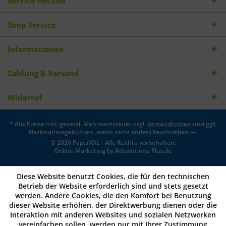
Service Hotline
Shop Service
Informationen
Zahlung & Versand
Widerruf
* Alle Preise inkl. gesetzl. Mehrwertsteuer zzgl.
Versandkosten
und ggf.
Nachnahmegebühren, wenn nicht anders beschrieben —
© 2026 PaperXXL - Alle Rechte vorbehalten.
Online-Marketing by
Adsolutions-Plus.de
Diese Website benutzt Cookies, die für den technischen
Betrieb der Website erforderlich sind und stets gesetzt
werden. Andere Cookies, die den Komfort bei Benutzung
dieser Website erhöhen, der Direktwerbung dienen oder die
Interaktion mit anderen Websites und sozialen Netzwerken
vereinfachen sollen, werden nur mit Ihrer Zustimmung