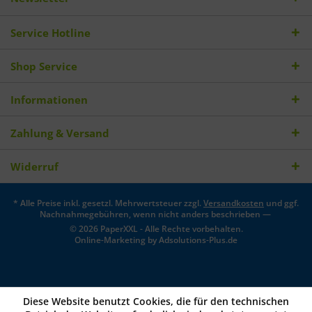
Service Hotline
Shop Service
Informationen
Zahlung & Versand
Widerruf
* Alle Preise inkl. gesetzl. Mehrwertsteuer zzgl.
Versandkosten
und ggf.
Nachnahmegebühren, wenn nicht anders beschrieben —
© 2026 PaperXXL - Alle Rechte vorbehalten.
Online-Marketing by
Adsolutions-Plus.de
Diese Website benutzt Cookies, die für den technischen