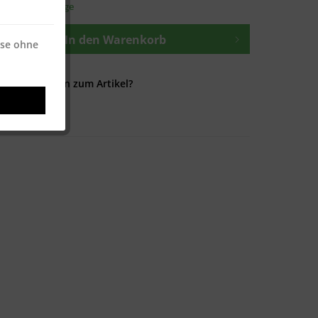
t ca. 1-3 Werktage
In den
Warenkorb
ise ohne
Fragen zum Artikel?
100084182-P