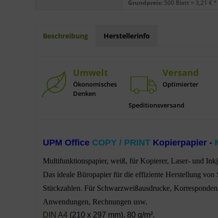
Grundpreis:
500 Blatt = 3,21 € *
Beschreibung
Herstellerinfo
Umwelt
Versand
Ökonomisches
Optimierter
Denken
Speditionsversand
UPM Office
COPY / PRINT
Kopierpapier -
Multifunktionspapier, weiß, für Kopierer, Laser- und Inkj
Das ideale Büropapier für die effiziente Herstellung v
Stückzahlen. Für Schwarzweißausdrucke, Korrespondenz
Anwendungen, Rechnungen usw.
DIN A4
(210 x 297 mm),
80 g/m².