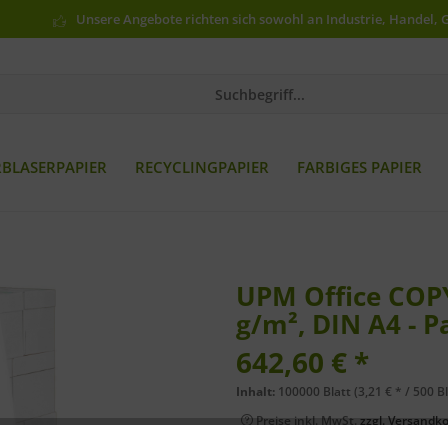
Unsere Angebote richten sich sowohl an Industrie, Handel, 
RBLASERPAPIER
RECYCLINGPAPIER
FARBIGES PAPIER
UPM Office COPY
g/m², DIN A4 - P
642,60 € *
Inhalt:
100000 Blatt (3,21 € * / 500 Bl
Preise inkl. MwSt.
zzgl. Versandk