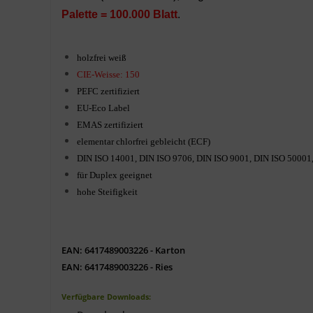
Palette = 100.000 Blatt
.
holzfrei weiß
CIE-Weisse: 150
PEFC
zertifiziert
EU-Eco Label
EMAS zertifiziert
elementar chlorfrei gebleicht (ECF)
DIN ISO 14001, DIN ISO 9706, DIN ISO 9001,
DIN ISO 50001
für Duplex geeignet
hohe Steifigkeit
EAN: 6417489003226 - Karton
EAN: 6417489003226 - Ries
Verfügbare Downloads: