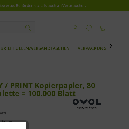
Gewerbe, Behörden etc. als auch an Verbraucher.

BRIEFHÜLLEN/VERSANDTASCHEN
VERPACKUNG
BESTS
 / PRINT Kopierpapier, 80
alette = 100.000 Blatt
att)
osten
—