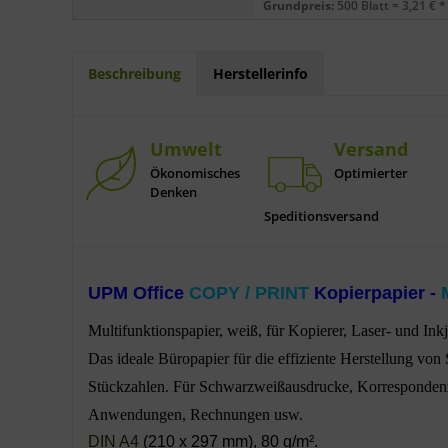
Grundpreis:
500 Blatt = 3,21 € *
Beschreibung
Herstellerinfo
Umwelt
Versand
Ökonomisches
Optimierter
Denken
Speditionsversand
UPM Office
COPY / PRINT
Kopierpapier -
Multifunktionspapier, weiß, für Kopierer, Laser- und Inkj
Das ideale Büropapier für die effiziente Herstellung v
Stückzahlen. Für Schwarzweißausdrucke, Korrespondenz
Anwendungen, Rechnungen usw.
DIN A4
(210 x 297 mm),
80 g/m².