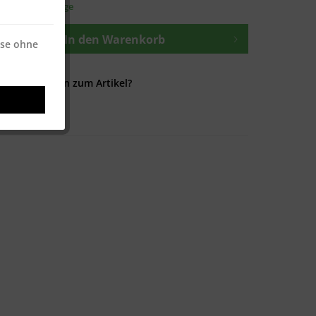
t ca. 1-3 Werktage
In den
Warenkorb
ise ohne
Fragen zum Artikel?
100084182-P