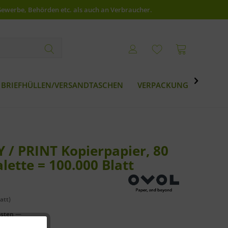
Gewerbe, Behörden etc. als auch an Verbraucher.

BRIEFHÜLLEN/VERSANDTASCHEN
VERPACKUNG
BESTS
 / PRINT Kopierpapier, 80
alette = 100.000 Blatt
att)
osten
—