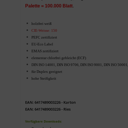
Palette = 100.000 Blatt
.
holzfrei weiß
CIE-Weisse: 150
PEFC
zertifiziert
EU-Eco Label
EMAS zertifiziert
elementar chlorfrei gebleicht (ECF)
DIN ISO 14001, DIN ISO 9706, DIN ISO 9001,
DIN ISO 50001
für Duplex geeignet
hohe Steifigkeit
EAN: 6417489003226 - Karton
EAN: 6417489003226 - Ries
Verfügbare Downloads: