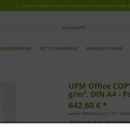
Unsere Angebote richten sich sowohl an Industrie, Handel, 
RBLASERPAPIER
RECYCLINGPAPIER
FARBIGES PAPIER
UPM Office COPY
g/m², DIN A4 - P
642,60 € *
Inhalt:
100000 Blatt (3,21 € * / 500 Bl
Preise inkl. MwSt.
zzgl. Versandk