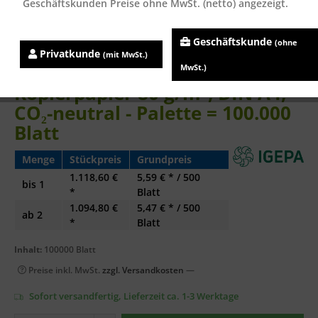
Geschäftskunden Preise ohne MwSt. (netto) angezeigt.
Geschäftskunde
(ohne
Privatkunde
(mit MwSt.)
Nautilus SUPERWHITE
MwSt.)
Kopierpapier 80 g/m², DIN A4,
CO₂-neutral - Palette = 100.000
Blatt
Menge
Stückpreis
Grundpreis
1.118,60 €
5,59 € * / 500
bis
1
*
Blatt
1.094,80 €
5,47 € * / 500
ab
2
*
Blatt
Inhalt:
100000 Blatt
Preise inkl. MwSt.
zzgl. Versandkosten
—
Sofort versandfertig, Lieferzeit ca. 1-3 Werktage