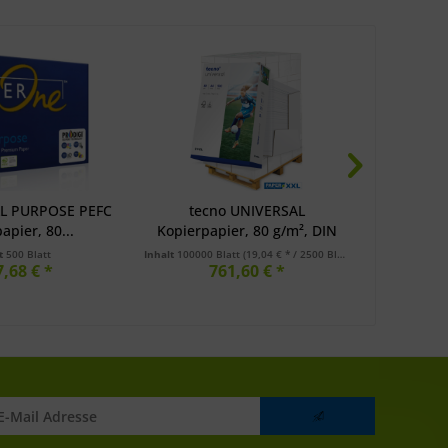
L PURPOSE PEFC
tecno UNIVERSAL
tec
apier, 80...
Kopierpapier, 80 g/m², DIN
Kopierp
A4,...
lt
500 Blatt
Inhalt
100000 Blatt
(19,04 € * / 2500 Blatt)
I
7,68 € *
761,60 € *
a