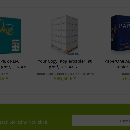
PIER PEFC
Your Copy, Kopierpapier, 80
PaperOne AL
 g/m², DIN A4
g/m², DIN A4, -...
Kopierp
 Blatt
Inhalt
100000 Blatt
(2,68 € * / 500 Blatt)
Inha
 € *
535,50 € *
ab 
sen Sie keine Neuigkeit