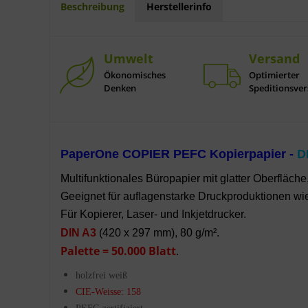
Beschreibung
Herstellerinfo
Umwelt
Versand
Ökonomisches
Optimierter
Denken
Speditionsve
PaperOne COPIER PEFC Kopierpapier -
DI
Multifunktionales Büropapier mit glatter Oberfläche
Geeignet für auﬂagenstarke Druckproduktionen wie
Für Kopierer, Laser- und Inkjetdrucker.
DIN A3
(420 x 297 mm), 80 g/m².
Palette = 50.000 Blatt
.
holzfrei weiß
CIE-Weisse: 158