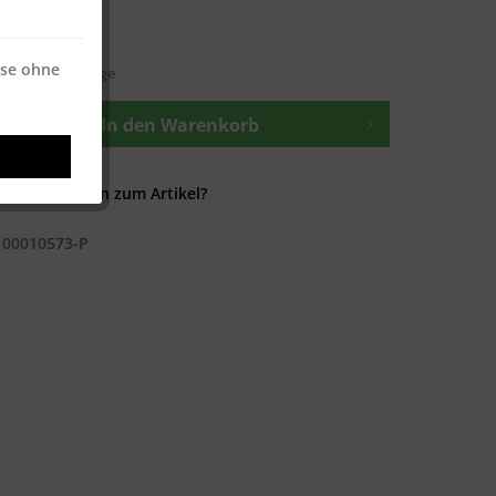
osten
—
ise ohne
t ca. 1-3 Werktage
In den
Warenkorb
Fragen zum Artikel?
100010573-P