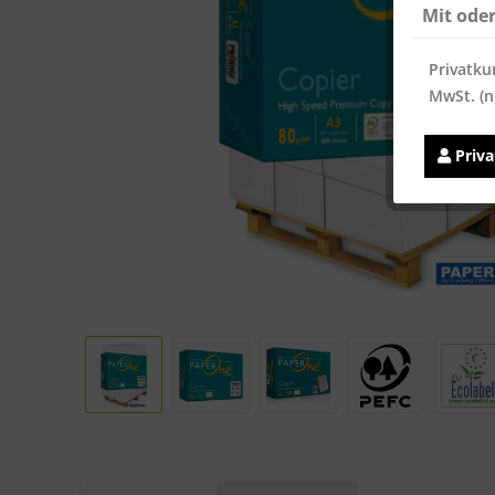
Mit ode
Privatku
MwSt. (n
Priv