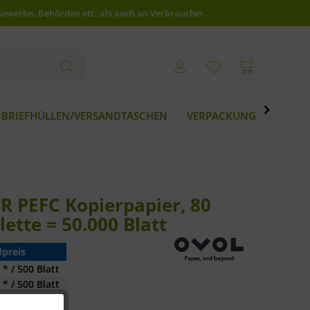
Gewerbe, Behörden etc. als auch an Verbraucher.

BRIEFHÜLLEN/VERSANDTASCHEN
VERPACKUNG
BESTS
 PEFC Kopierpapier, 80
lette = 50.000 Blatt
preis
 * / 500 Blatt
 * / 500 Blatt