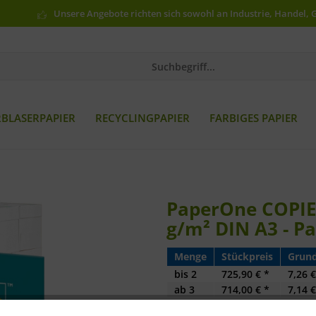
Unsere Angebote richten sich sowohl an Industrie, Handel, 
RBLASERPAPIER
RECYCLINGPAPIER
FARBIGES PAPIER
PaperOne COPIER
g/m² DIN A3 - Pa
Menge
Stückpreis
Grund
bis
2
725,90 € *
7,26 €
ab
3
714,00 € *
7,14 €