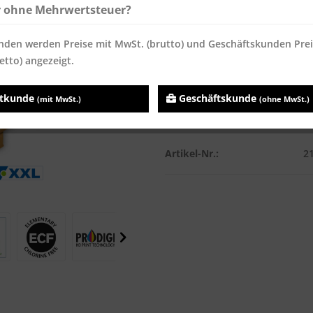
Inhalt:
50000 Blatt
r ohne Mehrwertsteuer?
Preise inkl. MwSt.
zzgl. Versandk
nden werden Preise mit MwSt. (brutto) und Geschäftskunden Pre
Sofort versandfertig, Lieferzei
etto) angezeigt.
atkunde
Geschäftskunde
(mit MwSt.)
(ohne MwSt.)
Vergleichen
Merken
Artikel-Nr.:
2