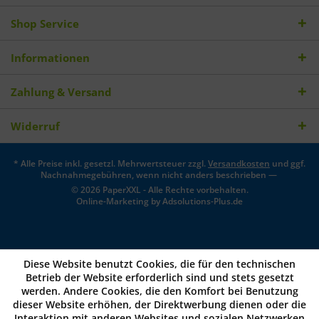
Shop Service
Informationen
Zahlung & Versand
Widerruf
* Alle Preise inkl. gesetzl. Mehrwertsteuer zzgl.
Versandkosten
und ggf.
Nachnahmegebühren, wenn nicht anders beschrieben —
© 2026 PaperXXL - Alle Rechte vorbehalten.
Online-Marketing by
Adsolutions-Plus.de
Diese Website benutzt Cookies, die für den technischen
Betrieb der Website erforderlich sind und stets gesetzt
werden. Andere Cookies, die den Komfort bei Benutzung
dieser Website erhöhen, der Direktwerbung dienen oder die
Interaktion mit anderen Websites und sozialen Netzwerken