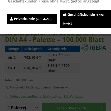
Geschäftskunden Preise ohne MwSt. (netto) angezeigt.
Geschäftskunde
(ohne
Privatkunde
(mit MwSt.)
MM Bloom PREMIUM
MwSt.)
Kopierpapier PEFC, 80 g/m²,
DIN A4 - Palette = 100.000 Blatt
Menge
Stückpreis
Grundpreis
3,51 € * / 500
bis
2
702,10 € *
Blatt
3,39 € * / 500
ab
3
678,30 € *
Blatt
Inhalt:
100000 Blatt
Preise inkl. MwSt.
zzgl. Versandkosten
—
Sofort versandfertig, Lieferzeit ca. 1-3 Werktage
In den
Warenkorb