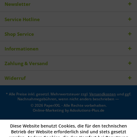
Newsletter
Service Hotline
Shop Service
Informationen
Zahlung & Versand
Widerruf
* Alle Preise inkl. gesetzl. Mehrwertsteuer zzgl.
Versandkosten
und ggf.
Nachnahmegebühren, wenn nicht anders beschrieben —
© 2026 PaperXXL - Alle Rechte vorbehalten.
Online-Marketing by
Adsolutions-Plus.de
Diese Website benutzt Cookies, die für den technischen
Betrieb der Website erforderlich sind und stets gesetzt