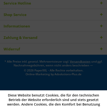
Service Hotline
Shop Service
Informationen
Zahlung & Versand
Widerruf
* Alle Preise inkl. gesetzl. Mehrwertsteuer zzgl.
Versandkosten
und ggf.
Nachnahmegebühren, wenn nicht anders beschrieben —
© 2026 PaperXXL - Alle Rechte vorbehalten.
Online-Marketing by
Adsolutions-Plus.de
Diese Website benutzt Cookies, die für den technischen
Betrieb der Website erforderlich sind und stets gesetzt
werden. Andere Cookies, die den Komfort bei Benutzung