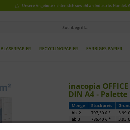
Unsere Angebote richten sich sowohl an Industrie, Handel, 
RBLASERPAPIER
RECYCLINGPAPIER
FARBIGES PAPIER
inacopia OFFICE 
DIN A4 - Palette 
Menge
Stückpreis
Grund
bis
2
797,30 € *
3,99 €
ab
3
785,40 € *
3,93 €