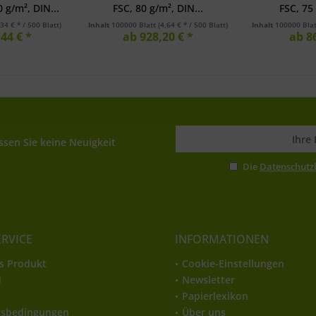
 g/m², DIN...
FSC, 80 g/m², DIN...
FSC, 75 
,34 € * / 500 Blatt)
Inhalt
100000 Blatt
(4,64 € * / 500 Blatt)
Inhalt
100000 Bla
44 € *
ab 928,20 € *
ab 8
sen Sie keine Neuigkeit
Die
Datenschut
ERVICE
INFORMATIONEN
s Produkt
Cookie-Einstellungen
d
Newsletter
t
Papierlexikon
gsbedingungen
Über uns