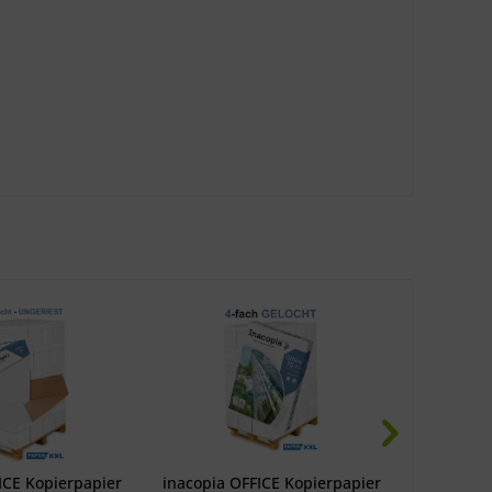
ICE Kopierpapier
inacopia OFFICE Kopierpapier
inacopia 