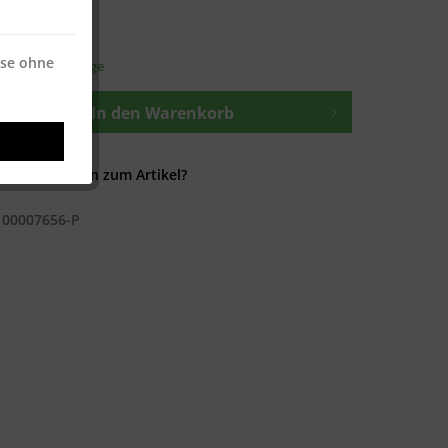
osten
—
ise ohne
t ca. 1-3 Werktage
In den
Warenkorb
Fragen zum Artikel?
100007656-P