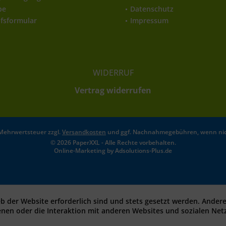
be
Datenschutz
fsformular
Impressum
WIDERRUF
Vertrag widerrufen
l. Mehrwertsteuer zzgl.
Versandkosten
und ggf. Nachnahmegebühren, wenn nic
© 2026 PaperXXL - Alle Rechte vorbehalten.
Online-Marketing by
Adsolutions-Plus.de
eb der Website erforderlich sind und stets gesetzt werden. Ander
enen oder die Interaktion mit anderen Websites und sozialen Ne