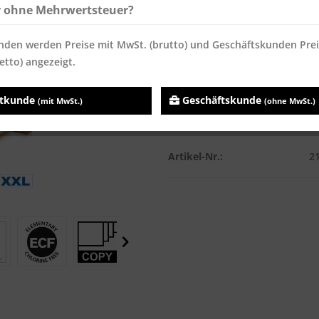
Inhalt:
100000 Blatt
r ohne Mehrwertsteuer?
Preise inkl. MwSt.
zzgl. Versandk
nden werden Preise mit MwSt. (brutto) und Geschäftskunden Pre
Sofort versandfertig, Lieferzei
etto) angezeigt.
atkunde
Geschäftskunde
(mit MwSt.)
(ohne MwSt.)
Vergleichen
Merken
Artikel-Nr.:
2