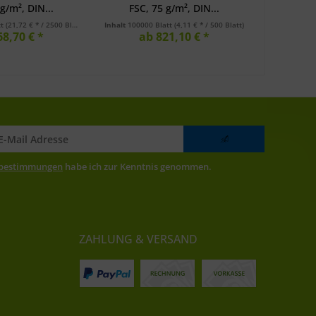
g/m², DIN...
FSC, 75 g/m², DIN...
FSC,
tt
(21,72 € * / 2500 Blatt)
Inhalt
100000 Blatt
(4,11 € * / 500 Blatt)
Inhalt
10000
68,70 € *
ab 821,10 € *
a
zbestimmungen
habe ich zur Kenntnis genommen.
ZAHLUNG & VERSAND