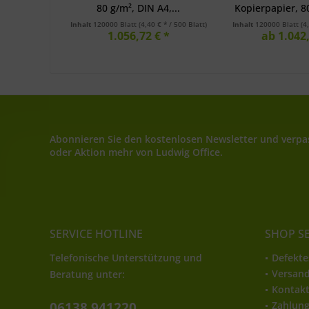
80 g/m², DIN A4,...
Kopierpapier, 80
Inhalt
120000 Blatt
(4,40 € * / 500 Blatt)
Inhalt
120000 Blatt
(4
1.056,72 € *
ab 1.042,
Abonnieren Sie den kostenlosen Newsletter und verpas
oder Aktion mehr von Ludwig Office.
SERVICE HOTLINE
SHOP S
Telefonische Unterstützung und
Defekte
Versan
Beratung unter:
Kontak
06138 941220
Zahlun