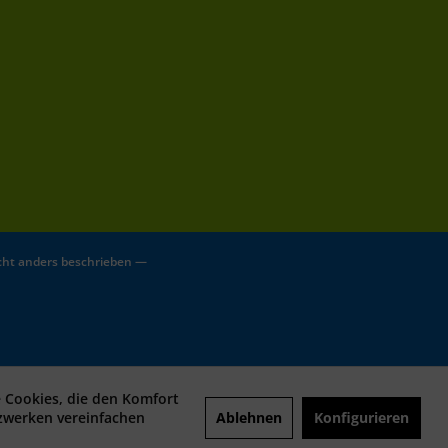
ht anders beschrieben —
e Cookies, die den Komfort
Ablehnen
Konfigurieren
tzwerken vereinfachen