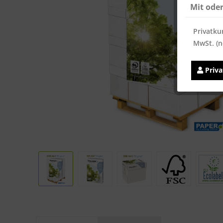
Mit ode
Privatku
MwSt. (n
Priv