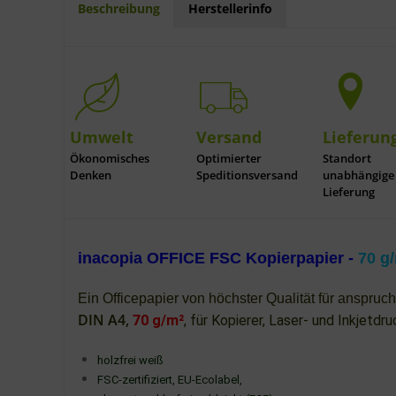
Beschreibung
Herstellerinfo
Umwelt
Versand
Lieferun
Ökonomisches
Optimierter
Standort
Denken
Speditionsversand
unabhängige
Lieferung
inacopia OFFICE FSC Kopierpapier -
70 g
Ein Officepapier von höchster Qualität für anspr
DIN A4,
7
0 g/m²
, für Kopierer, Laser- und Inkjetdru
holzfrei weiß
FSC-zertifiziert, EU-Ecolabel,