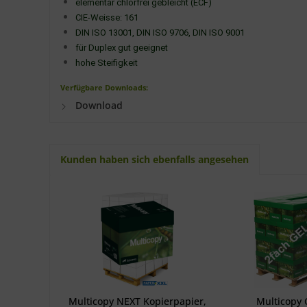
elementar chlorfrei gebleicht (ECF)
CIE-Weisse: 161
DIN ISO 13001, DIN ISO 9706, DIN ISO 9001
für Duplex gut geeignet
hohe Steifigkeit
Verfügbare Downloads:
Download
Kunden haben sich ebenfalls angesehen
Multicopy NEXT Kopierpapier,
Multicopy 