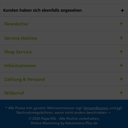
Kunden haben sich ebenfalls angesehen
Newsletter
Service Hotline
Shop Service
Informationen
Zahlung & Versand
Widerruf
* Alle Preise inkl. gesetzl. Mehrwertsteuer zzgl.
Versandkosten
und ggf.
Nachnahmegebühren, wenn nicht anders beschrieben —
© 2026 PaperXXL - Alle Rechte vorbehalten.
Online-Marketing by
Adsolutions-Plus.de