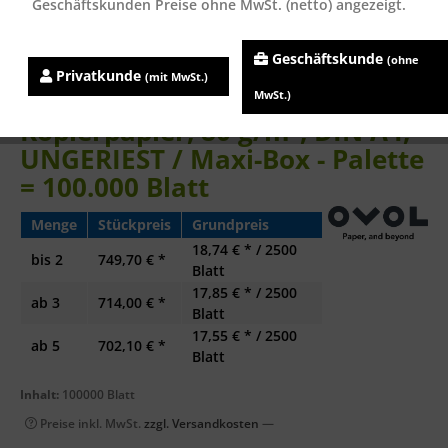
Geschäftskunden Preise ohne MwSt. (netto) angezeigt.
Geschäftskunde
(ohne
Privatkunde
(mit MwSt.)
HP OFFICE CHP113
MwSt.)
Kopierpapier, 80 g/m², DIN A4,
UNGERIEST / Maxi-Box - Palette
= 100.000 Blatt
Menge
Stückpreis
Grundpreis
18,74 € * / 2500
bis
2
749,70 € *
Blatt
17,85 € * / 2500
ab
3
714,00 € *
Blatt
17,55 € * / 2500
ab
5
702,10 € *
Blatt
Inhalt:
100000 Blatt
Preise inkl. MwSt.
zzgl. Versandkosten
—