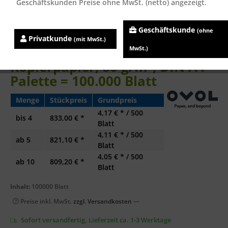
Geschäftskunden Preise ohne MwSt. (netto) angezeigt.
Geschäftskunde
(ohne
Privatkunde
(mit MwSt.)
Multicopy Original
MwSt.)
Kopierpapier, 80 g/m², DIN A4 -
Palette = 100.000 Blatt
Menge
Stückpreis
Grundpreis
4,17 € * / 500
bis
4
833,00 € *
Blatt
4,11 € * / 500
ab
5
821,10 € *
Blatt
4,05 € * / 500
ab
10
809,20 € *
Blatt
Inhalt:
100000 Blatt
Preise inkl. MwSt.
zzgl. Versandkosten
—
Sofort versandfertig, Lieferzeit ca. 1-3 Werktage