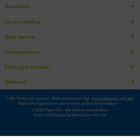
Newsletter
Service Hotline
Shop Service
Informationen
Zahlung & Versand
Widerruf
* Alle Preise inkl. gesetzl. Mehrwertsteuer zzgl.
Versandkosten
und ggf.
Nachnahmegebühren, wenn nicht anders beschrieben —
© 2026 PaperXXL - Alle Rechte vorbehalten.
Online-Marketing by
Adsolutions-Plus.de